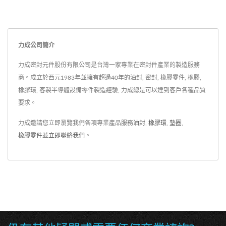
力成公司簡介
力成密封元件股份有限公司是台灣一家專業在密封件產業的製造服務
商。成立於西元1983年並擁有超過40年的油封, 密封, 橡膠零件, 橡膠,
橡膠環, 客製半導體設備零件製造經驗, 力成總是可以達到客戶各種品質
要求。
力成邀請您立即瀏覽我們各項專業產品服務
油封
,
橡膠環
,
墊圈
,
橡膠零件
並
立即聯絡我們
。