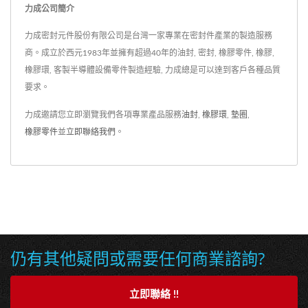
力成公司簡介
力成密封元件股份有限公司是台灣一家專業在密封件產業的製造服務
商。成立於西元1983年並擁有超過40年的油封, 密封, 橡膠零件, 橡膠,
橡膠環, 客製半導體設備零件製造經驗, 力成總是可以達到客戶各種品質
要求。
力成邀請您立即瀏覽我們各項專業產品服務
油封
,
橡膠環
,
墊圈
,
橡膠零件
並
立即聯絡我們
。
仍有其他疑問或需要任何商業諮詢?
立即聯絡 !!