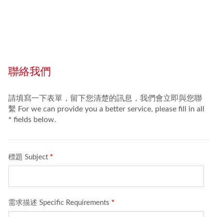
的設計和完整的測試，累積多個台
灣、日本、巴西的跨國成功案例。許
多零件、生產設備和機械都以O型環為
主要為密封用途，像是汽車零件、機
車零件或及其他工業橡膠製品。包括
車輛都必須使用O型環組裝和製造，其
截面...