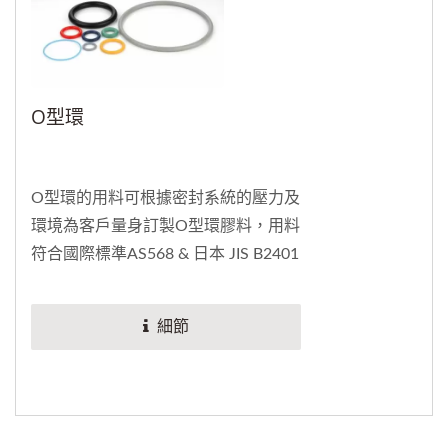
的防塵活塞環和密封件。
O型環
O型環的用料可根據密封系統的壓力及
環境為客戶量身訂製O型環膠料，用料
符合國際標準AS568 & 日本 JIS B2401
歸類，其硬度相較於其他競品高，可
解決客戶反覆測樣品和測試品質的來
細節
回時間，鮮少有出貨後的問題。一般
客製需要提供圖稿，及告知線徑和內
徑等，來為O型環的硬度和用材做準
備。力成客製化的O型環搭配廠內獨特