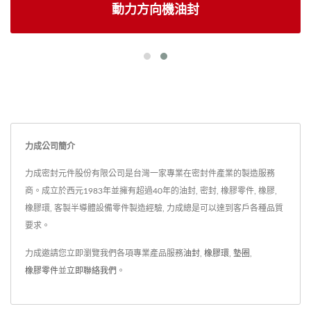
動力方向機油封
力成公司簡介
力成密封元件股份有限公司是台灣一家專業在密封件產業的製造服務
商。成立於西元1983年並擁有超過40年的油封, 密封, 橡膠零件, 橡膠,
橡膠環, 客製半導體設備零件製造經驗, 力成總是可以達到客戶各種品質
要求。
力成邀請您立即瀏覽我們各項專業產品服務
油封
,
橡膠環
,
墊圈
,
橡膠零件
並
立即聯絡我們
。