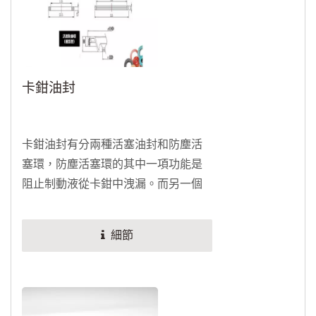
卡鉗油封
卡鉗油封有分兩種活塞油封和防塵活
塞環，防塵活塞環的其中一項功能是
阻止制動液從卡鉗中洩漏。而另一個
功能是將活塞拉回，從而釋放制動
器。受壓的製動液迫使活塞從卡鉗中
細節
滑出。 制動卡鉗有一個防塵活塞環，
以保護活塞和密封件免受道路碎屑和
水的影響。更換剎車片時檢查這些環
是否磨損。修理套件通常包含一個新