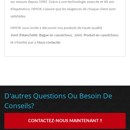
sur mesure depuis 1983. Grâce à une technologie avancée et 40 ans
d'expérience, NIYOK s'assure que les exigences de chaque client sont
satisfaites.
NIYOK vous invite à découvrir nos produits de haute qualité
Joint d'étanchéité
,
Bague en caoutchouc
,
Joint
,
Produit en caoutchouc
et n'hésitez pas à
Nous contacter
.
D'autres Questions Ou Besoin De
Conseils?
CONTACTEZ-NOUS MAINTENANT !!