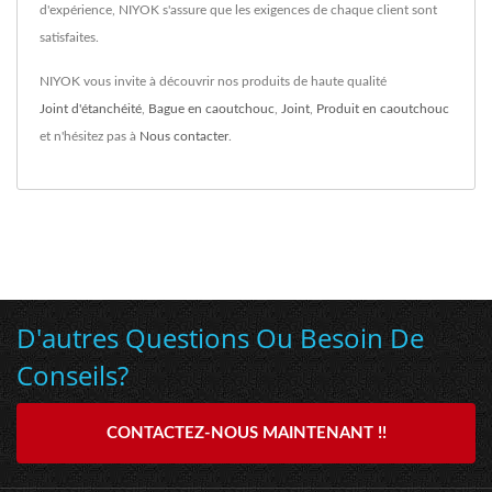
d'expérience, NIYOK s'assure que les exigences de chaque client sont
satisfaites.
NIYOK vous invite à découvrir nos produits de haute qualité
Joint d'étanchéité
,
Bague en caoutchouc
,
Joint
,
Produit en caoutchouc
et n'hésitez pas à
Nous contacter
.
D'autres Questions Ou Besoin De
Conseils?
CONTACTEZ-NOUS MAINTENANT !!