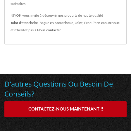
satisfaites.
NIYOK vous invite à découvrir nos produits de haute qualité
Joint d'étanchéité
,
Bague en caoutchouc
,
Joint
,
Produit en caoutchouc
et n'hésitez pas à
Nous contacter
.
D'autres Questions Ou Besoin De
Conseils?
CONTACTEZ-NOUS MAINTENANT !!