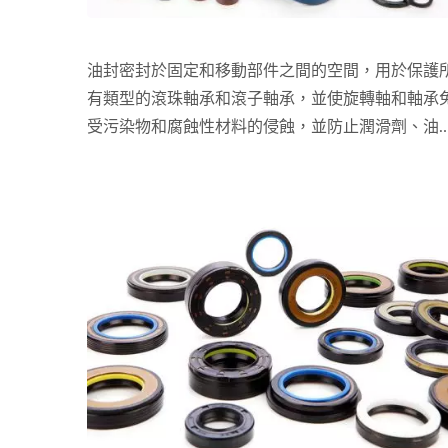
油封密封於固定和移動部件之間的空間，用於保護
有類型的滾珠軸承和滾子軸承，並使旋轉軸和軸承
受污染物和腐蝕性材料的侵蝕，並防止潤滑劑、油
液體洩漏。油封可以採用單唇、雙唇甚至三唇樣式
正如字面解釋，單唇密封有一個唇圍繞軸密封，雙
密封有兩個唇圍繞軸密封，三唇密封有三個唇密封