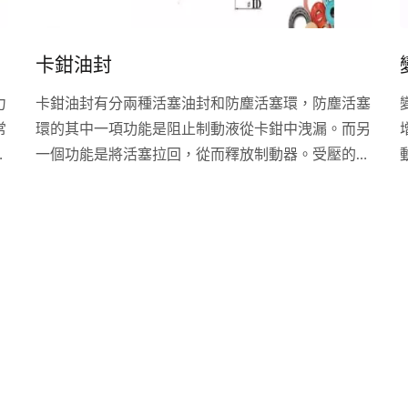
卡鉗油封
力
卡鉗油封有分兩種活塞油封和防塵活塞環，防塵活塞
常
環的其中一項功能是阻止制動液從卡鉗中洩漏。而另
轉
一個功能是將活塞拉回，從而釋放制動器。受壓的製
，
動液迫使活塞從卡鉗中滑出。 制動卡鉗有一個防塵
式
活塞環，以保護活塞和密封件免受道路碎屑和水的影
方
響。更換剎車片時檢查這些環是否磨損。修理套件通
常包含一個新的防塵活塞環和密封件。