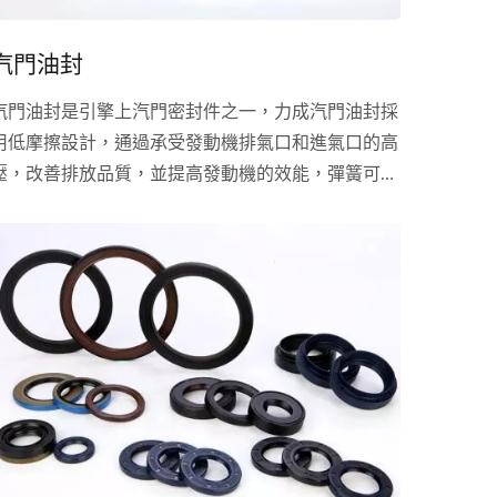
汽門油封
汽門油封是引擎上汽門密封件之一，力成汽門油封採
用低摩擦設計，通過承受發動機排氣口和進氣口的高
壓，改善排放品質，並提高發動機的效能，彈簧可確
保長時間密封的品質。我們的新型橡膠材料甚至可以
承受市場上最具侵蝕性的油品。是售後市場最常見的
零件。汽門油封一般由外骨架和氟橡膠共同硫化而
成，徑口部裝自緊彈簧或鋼絲，用於引擎汽門導杆的
密封，是眾多油封的一種。 因為汽門油封的工作環
境是在高溫高壓下，所以需要採用耐熱性和耐油性優
良的材料。油封的常用材料有：丁腈橡膠，氟橡膠，
矽橡膠，丙烯酸酯橡膠，聚氨酯，聚四氟乙烯等。