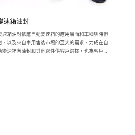
變速箱油封
變速箱油封依應自動變速箱的應用層面和車種與時俱
增，以及來自車用售後市場的巨大的需求，力成在自
動變速箱有油封和其他密件供客戶選擇，也為客戶提
供客製化服務和諮詢。在材質選用和密封的設計，提
供更高品質和更優惠價格，全系列的自動變速箱油封
和密封件可使自動變速箱有更長服務壽命和更佳的性
能。針對變速箱型號和需求開發出不同車種系列的自
動變速箱油封和活塞組合，例如Honda、NISSAN、
VolksWagen、BMW、GM等車系。