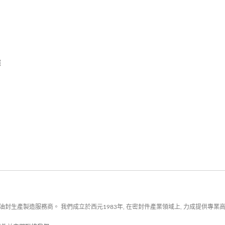
彈
封生產製造服務商。 我們成立於西元1983年, 在密封件產業領域上, 力成提供專業