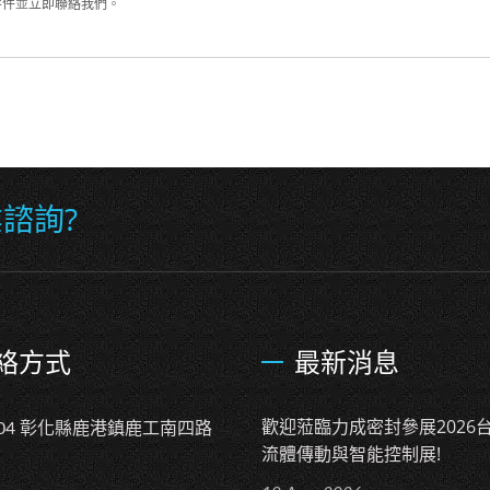
零件
並
立即聯絡我們
。
諮詢?
絡方式
最新消息
歡迎蒞臨力成密封參展2026
004 彰化縣鹿港鎮鹿工南四路
流體傳動與智能控制展!