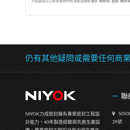
力成邀請您立即瀏覽我們各項產品服務
油封
,
橡膠環
,
墊圈
,
橡膠
仍有其他疑問或需要任何商業
聯
505
NIYOK力成密封擁有專業密封工程設
29號
計能力、40年製造經驗與先進生產設