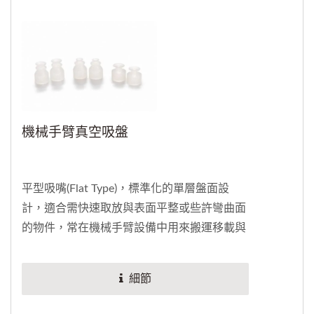
型環搭配廠內獨特的設計和完整的測試，累積
多個台灣、日本、巴西的跨國成功案例。許多
零件、生產設備和機械都以O型環為主要為密
封用途，像是汽車零件、機車零件或及其他工
業橡膠製品。包括車輛都必須使用O型環組裝
和製造，其截面...
機械手臂真空吸盤
平型吸嘴(Flat Type)，標準化的單層盤面設
計，適合需快速取放與表面平整或些許彎曲面
的物件，常在機械手臂設備中用來搬運移載與
抓取製品。
細節