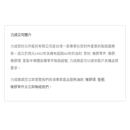
力成公司簡介
力成密封元件股份有限公司是台灣一家專業在密封件產業的製造服務
商。成立於西元1983年並擁有超過40年的油封, 密封, 橡膠零件, 橡膠,
橡膠環, 客製半導體設備零件製造經驗, 力成總是可以達到客戶各種品質
要求。
力成邀請您立即瀏覽我們各項專業產品服務
油封
,
橡膠環
,
墊圈
,
橡膠零件
並
立即聯絡我們
。