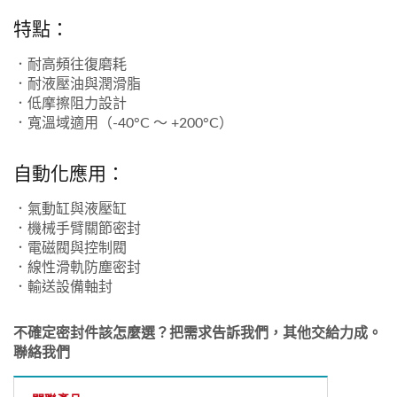
特點：
．耐高頻往復磨耗
．耐液壓油與潤滑脂
．低摩擦阻力設計
．寬溫域適用（-40°C ～ +200°C）
自動化應用：
．氣動缸與液壓缸
．機械手臂關節密封
．電磁閥與控制閥
．線性滑軌防塵密封
．輸送設備軸封
不確定密封件該怎麼選？把需求告訴我們，其他交給力成。
聯絡我們