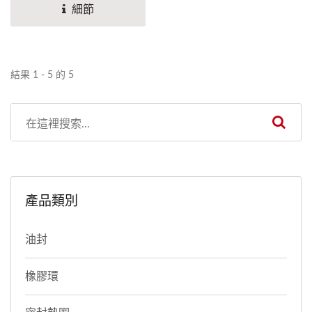
變速箱有油封和其他密件供
細節
客戶選擇，也為客戶提供客
製化服務和諮詢。在材質選
用和密封的設計，提供更高
結果 1 - 5 的 5
品質和更優惠價格，全系列
的自動變速箱油封和密封件
可使自動變速箱有更長服務
壽命和更佳的性能。針對變
速箱型號和需求開發出不同
車種系列的自動變速箱油封
產品類別
和活塞組合，例如Honda、
NISSAN、VolksWagen、
油封
BMW、GM等車系。
橡膠環