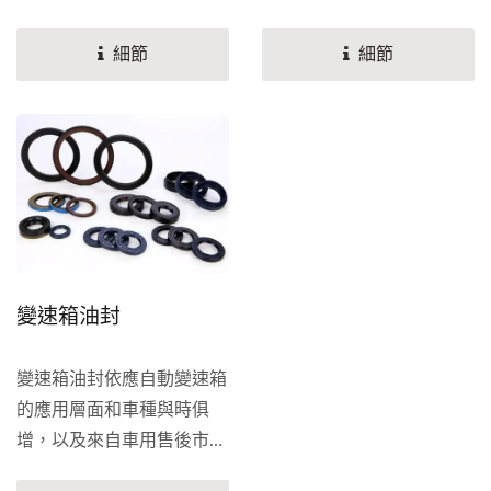
體的流失，並使其正常運作
液從卡鉗中洩漏。而另一個
材料有：丁腈橡膠，氟橡
和轉向。力成的動力方向機
功能是將活塞拉回，從而釋
細節
細節
膠，矽橡膠，丙烯酸酯橡
油封，可應用在旋轉式和往
放制動器。受壓的製動液迫
膠，聚氨酯，聚四氟乙烯
復式的機軸上都能有效的保
使活塞從卡鉗中滑出。 制
等。
留方向機內液體，並使方向
動卡鉗有一個防塵活塞環，
機的運作順暢穩定，此油封
以保護活塞和密封件免受道
種類分為旋轉式油封與往復
路碎屑和水的影響。更換剎
式油封兩大種類，目的在於
車片時檢查這些環是否磨
有效的防止方向機內的液體
損。修理套件通常包含一個
外洩。
新的防塵活塞環和密封件。
變速箱油封
變速箱油封依應自動變速箱
的應用層面和車種與時俱
增，以及來自車用售後市場
的巨大的需求，力成在自動