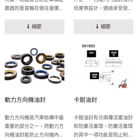
震器的垂直軸在做往復運動
低摩擦設計，通過承受發動
時液或氣體的外洩和外部汙
機排氣口和進氣口的高壓，
染物進入避震器內部，其密
改善排放品質，並提高發動
細節
細節
封效能會影響避震器的作用
機的效能，彈簧可確保長時
和使用壽命的長度。而避震
間密封的品質。我們的新型
器是懸吊系統的主要組成之
橡膠材料甚至可以承受市場
一，其作用是減緩彈簧回彈
上最具侵蝕性的油品。是售
的衝擊，和對振動和變形的
後市場最常見的零件。汽門
吸收，並吸收路面的衝擊。
油封一般由外骨架和氟橡膠
共同硫化而成，徑口部裝自
緊彈簧或鋼絲，用於引擎汽
動力方向機油封
卡鉗油封
門導杆的密封，是眾多油封
的一種。 因為汽門油封的
動力方向機是汽車結構中最
卡鉗油封有分兩種活塞油封
工作環境是在高溫高壓下，
重要的部分之一，而動力方
和防塵活塞環，防塵活塞環
所以需要採用耐熱性和耐油
向機油封能防止方向機內液
的其中一項功能是阻止制動
性優良的材料。油封的常用