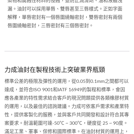
染物和腐蝕性材料的侵蝕，並防止潤滑劑、油和液體洩
漏。油封可以採用單唇、雙唇甚至三唇樣式。正如字面
解釋，單唇密封有一個唇圍繞軸密封，雙唇密封有兩個
唇圍繞軸密封，三唇密封有三個唇密封。
力成油封在製程技術上突破業界瓶頸
標準公差的極限及彈性的運用，從0.05到0.1mm之間都可以
達成，並符合ISO 9001和IATF 16949的製程和標準，會因
應各產業的特性需求結合客戶的現況問題提供各類橡膠材質
的運用，以及最佳的諮詢建議。力成可依客戶需求和產業特
性，提供客製化的服務，並與客戶共同開發和設計符合其專
案要求。耐溫範圍可達-50℃ ~ 300℃，硬度從 25 ~ 90度。
滿足工業、軍事、保修和國際標準。在油封材質的運用上，