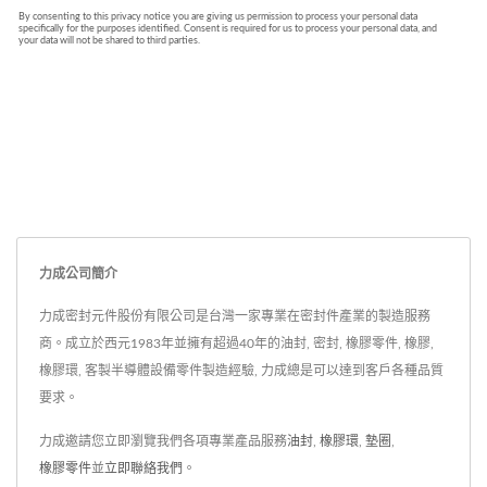
力成公司簡介
力成密封元件股份有限公司是台灣一家專業在密封件產業的製造服務
商。成立於西元1983年並擁有超過40年的油封, 密封, 橡膠零件, 橡膠,
橡膠環, 客製半導體設備零件製造經驗, 力成總是可以達到客戶各種品質
要求。
力成邀請您立即瀏覽我們各項專業產品服務
油封
,
橡膠環
,
墊圈
,
橡膠零件
並
立即聯絡我們
。