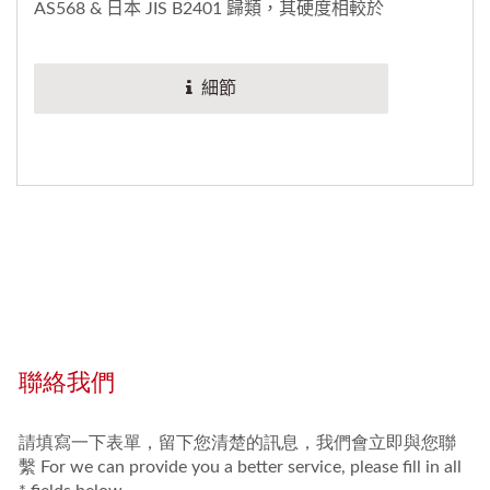
AS568 & 日本 JIS B2401 歸類，其硬度相較於
其他競品高，可解決客戶反覆測樣品和測試品
質的來回時間，鮮少有出貨後的問題。一般客
細節
製需要提供圖稿，及告知線徑和內徑等，來為
O型環的硬度和用材做準備。力成客製化的O
型環搭配廠內獨特的設計和完整的測試，累積
多個台灣、日本、巴西的跨國成功案例。許多
零件、生產設備和機械都以O型環為主要為密
封用途，像是汽車零件、機車零件或及其他工
業橡膠製品。包括車輛都必須使用O型環組裝
和製造，其截面...