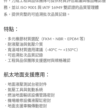
件，力成工程與品保團隊可提供材質評估建議與樣品確認服
務，並以 ISO 9001 與 IATF 16949 雙認證的品質管理體
系，提供完整的可追溯批次品質記錄。
特點：
．多元橡膠材質選配（FKM、NBR、EPDM 等）
．耐液壓油與氣壓介質
．寬溫域材質適用建議（-40°C ～ +150°C）
．可追溯批次品質記錄
．工程與品保團隊支援選材與規格確認
航太地面支援應用：
．地面液壓測試台密封件
．氣壓工具與氣動系統
．燃油地面輸送設備管路密封
．機場維修設備液壓缸密封
．地面支援車輛傳動密封