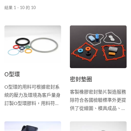
結果 1 - 10 的 10
O型環
密封墊圈
O型環的用料可根據密封系
客製橡膠密封墊片製造服務
統的壓力及環境為客戶量身
除符合各國檢驗標準外更提
訂製O型環膠料，用料符合
供了從繪圖、模具成品、檢
國際標準AS568...
驗到出貨服務，通過ISO...