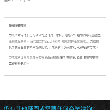
國際製造商合作的經驗，相
業、水產業量身精密製造，
結果 1 - 10 的 10
符合他的標準公差及彈性，
信能開發出符合客戶需求和
力成有跟大型國際製造商合
檢驗方式提供了全自動跟人
規格的產品。
作的經驗，相信能開發出符
工檢驗的方法，朝往百分百
合客戶需求和規格的產品，
的良品和邁進多種應用產
墊圈服務簡介
我們也能協助針對橡膠客製
業。
品開模和量產。
力成密封元件股份有限公司是台灣一家擁有超過40年經驗的專業墊圈生
產製造服務商。 我們成立於西元1983年, 在密封件產業領域上, 力成提
供專業高品質的墊圈製造服務, 力成總是可以達成客戶各種品質要求。
力成邀請您立即瀏覽我們各項產品服務
油封
,
橡膠環
,
墊圈
,
橡膠零件
並
立即聯絡我們
。
仍有其他疑問或需要任何商業諮詢?