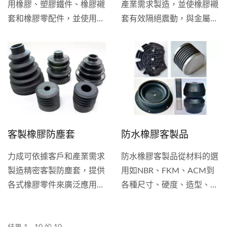
用橡膠、塑膠鐵件、橡膠襯
產業需求製造，並使橡膠襯
套和橡膠零配件，並使用力
套有效隔絕震動，與金屬物
成最新生產設備如熱壓成型
件密合牢固。力成有跟大型
機和射出成型機，運用熱壓
國際製造商合作的經驗，相
成型、射出成型、轉注成型
信能開發出符合客戶需求和
的多種製程，加上40年以上
規格的產品。
加工經驗，及有與各國知名
廠商和車廠合作的專案，必
能做出符合的橡膠產品和零
客製橡膠防塵套
防水橡膠客製品
件。製造服務除符合各國檢
驗標準外更提供了從繪圖、
力成可依據客戶和產業需求
防水橡膠客製品從材料的選
模具成品、檢驗到出貨提供
製造精密客製防塵套，提供
用如NBR、FKM、ACM到
一條龍的服務，且因應客戶
各式橡膠零件來廣泛應用在
各種尺寸、硬度、造型、功
產業特性的不同，考建議所
汽車零件上，力成是您值得
能都可針對不同產業的需要
適合的材質及適用性並且依
信賴的製造商，並有跟大型
包含建築業、化學加工產
照它的產業的適用性製造出