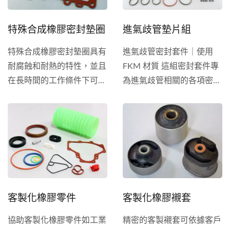
特殊合成橡膠密封墊圈
進氣歧管墊片組
特殊合成橡膠密封墊圈具有
進氣歧管密封套件｜使用
耐腐蝕和耐熱的特性，並且
FKM 材質 這組密封套件專
在長時間的工作條件下可以
為進氣歧管相關的各項密封
保有彈性，即使安裝在粗糙
需求設計，包含渦流閥
的金屬表面物件上也可以使
（Swirl...
用，能夠鎖緊防止液體洩漏
和灰塵的進入，密封部為唇
型構造，密封性能優異。當
完成下定之後，從密封的模
具設計、配方到進貨檢驗和
客製化橡膠零件
客製化橡膠襯套
毛邊處理可一起加工。
協助客製化橡膠零件如工業
精密的客製襯套可依據客戶