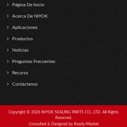
Página De Inicio
Acerca De NIYOK
Aplicaciones
Productos
Noticias
Preguntas Frecuentes
Recurso
Contáctenos
Copyright © 2026
NIYOK SEALING PARTS CO., LTD.
All Rights
Reserved.
Consulted & Designed by
Ready-Market