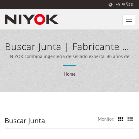
ESPAÑOL
Buscar Junta | Fabricante De
Sellos Y Productos De Goma
NIYOK combina ingeniería de sellado experta, 40 años de
experiencia en fabricación y equipos de producción
| NIYOK SEALING PARTS
avanzados para ofrecer soluciones de sellado integrales a
Home
clientes en todo el mundo.
CO., LTD.
Buscar Junta
Monitor: