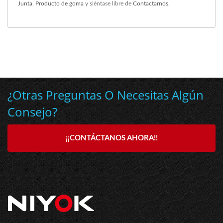
Junta
,
Producto de goma
y siéntase libre de
Contactarnos
.
¿Otras Preguntas O Necesitas Algún
Consejo?
¡¡CONTÁCTANOS AHORA!!