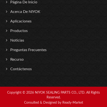
Página De Inicio
Acerca De NIYOK
Aplicaciones
Productos
Noticias
Preguntas Frecuentes
Recurso
Contáctenos
Copyright © 2026
NIYOK SEALING PARTS CO., LTD.
All Rights
Reserved.
Consulted & Designed by
Ready-Market