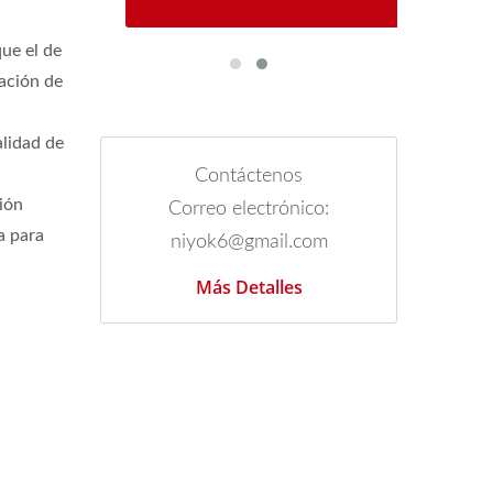
ue el de
mación de
alidad de
Contáctenos
ción
Correo electrónico:
a para
niyok6@gmail.com
Más Detalles