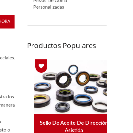
Piezas De Goma
Personalizadas
HORA
Productos Populares
ciales.
tra los
 manera
a
e Alta
Sello De Aceite De Dirección
Sello
sto o
Asistida