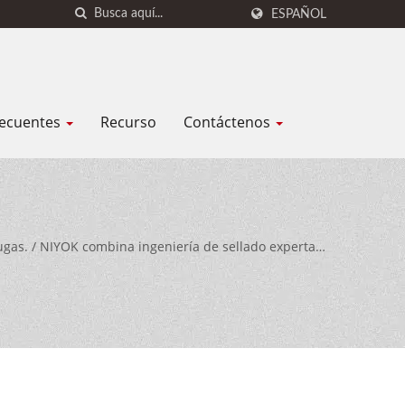
ESPAÑOL
recuentes
Recurso
Contáctenos
fugas. / NIYOK combina ingeniería de sellado experta,
o integrales a clientes en todo el mundo.