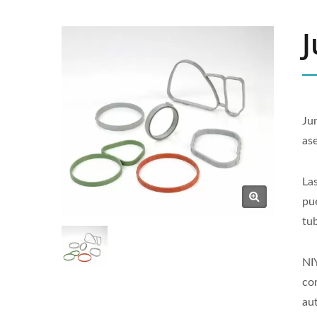
J
Jun
as
La
pu
tu
NI
co
au