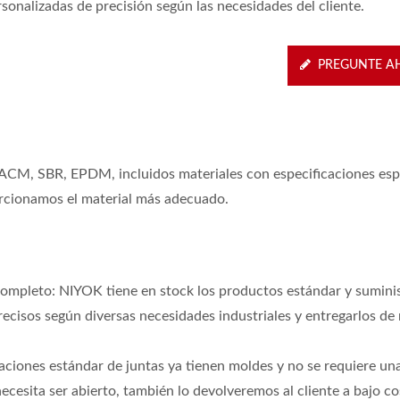
sonalizadas de precisión según las necesidades del cliente.
PREGUNTE A
ACM, SBR, EPDM, incluidos materiales con especificaciones espe
orcionamos el material más adecuado.
completo: NIYOK tiene en stock los productos estándar y suminis
isos según diversas necesidades industriales y entregarlos de
caciones estándar de juntas ya tienen moldes y no se requiere un
o De Aceite De Dirección
Sellos De Eje Rotativo D
ecesita ser abierto, también lo devolveremos al cliente a bajo co
Asistida
Velocidad