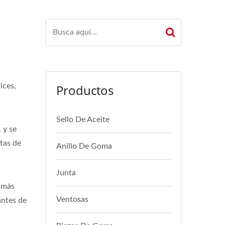
ices,
Productos
Sello De Aceite
 y se
ntas de
Anillo De Goma
Junta
 más
Ventosas
antes de