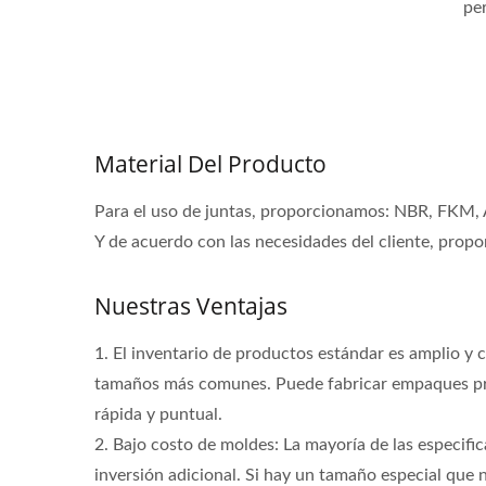
per
Material Del Producto
Para el uso de juntas, proporcionamos: NBR, FKM, 
Y de acuerdo con las necesidades del cliente, prop
Nuestras Ventajas
1. El inventario de productos estándar es amplio y 
tamaños más comunes. Puede fabricar empaques prec
rápida y puntual.
2. Bajo costo de moldes: La mayoría de las especifi
Sellos De Eje Rotativo De Alta
Sell
inversión adicional. Si hay un tamaño especial que n
Velocidad