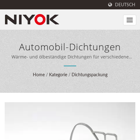
DEUTSCH
Automobil-Dichtungen
Wärme- und ölbeständige Dichtungen für verschiedene
Automobilsysteme, die einen stabilen und leckfreien Betrieb
gewährleisten. / NIYOK kombiniert fachkundige
Home
/
Kategorie
/
Dichtungspackung
Dichtungsengineering, 40 Jahre Fertigungserfahrung und
moderne Produktionsanlagen, um umfassende
Dichtungslösungen für Kunden weltweit zu liefern.