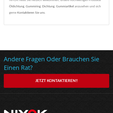
NIYOK heißt Sie herzlich willkommen, unsere hochwertigen Produkte
Öldichtung
,
Gummiring
,
Dichtung
,
Gummiartikel
anzusehen und sich
gerne
Kontaktieren Sie uns
.
Andere Fragen Oder Brauchen Sie
Einen Rat?
JETZT KONTAKTIEREN!!