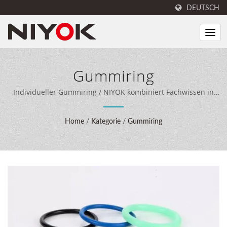
DEUTSCH
Gummiring
Individueller Gummiring / NIYOK kombiniert Fachwissen in
der Dichtungstechnik, 40 Jahre Fertigungserfahrung und
moderne Produktionsanlagen, um umfassende
Home
/
Kategorie
/
Gummiring
Dichtungslösungen für Kunden weltweit zu liefern.