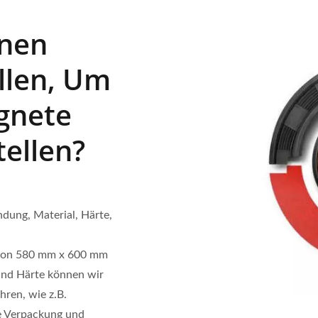
onen
ellen, Um
ignete
ellen?
dung, Material, Härte,
 von 580 mm x 600 mm
und Härte können wir
ren, wie z.B.
le Verpackung und