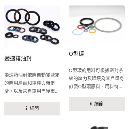
復式的機軸上都能有效的保
使活塞從卡鉗中滑出。 制
等。
留方向機內液體，並使方向
動卡鉗有一個防塵活塞環，
機的運作順暢穩定，此油封
以保護活塞和密封件免受道
種類分為旋轉式油封與往復
路碎屑和水的影響。更換剎
式油封兩大種類，目的在於
車片時檢查這些環是否磨
有效的防止方向機內的液體
損。修理套件通常包含一個
O型環
外洩。
新的防塵活塞環和密封件。
變速箱油封
O型環的用料可根據密封系
變速箱油封依應自動變速箱
統的壓力及環境為客戶量身
的應用層面和車種與時俱
訂製O型環膠料，用料符合
增，以及來自車用售後市場
國際標準AS568...
的巨大的需求，力成在自動
細節
變速箱有油封和其他密件供
細節
客戶選擇，也為客戶提供客
製化服務和諮詢。在材質選