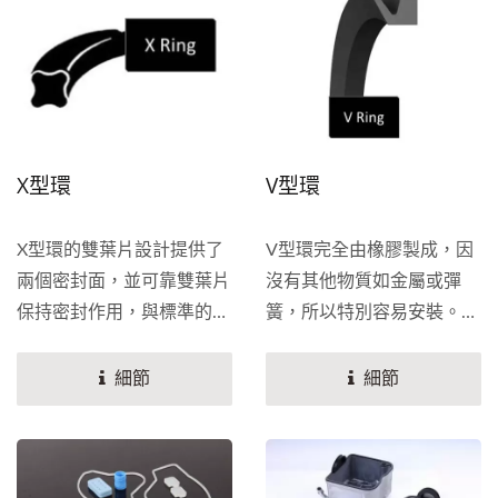
用和密封的設計，提供更高
品質和更優惠價格，全系列
的自動變速箱油封和密封件
可使自動變速箱有更長服務
壽命和更佳的性能。針對變
速箱型號和需求開發出不同
X型環
V型環
車種系列的自動變速箱油封
和活塞組合，例如Honda、
X型環的雙葉片設計提供了
V型環完全由橡膠製成，因
NISSAN、VolksWagen、
兩個密封面，並可靠雙葉片
沒有其他物質如金屬或彈
BMW、GM等車系。
保持密封作用，與標準的O
簧，所以特別容易安裝。
型環相比，因有較少的擠壓
V...
讓相對摩擦力減少，所以增
細節
細節
加使用壽命。而且專業研發
團隊可針對客戶需求和應用
面，提供專業的服務和諮