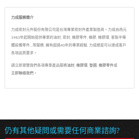
力成服務簡介
力成密封元件股份有限公司是台灣專業密封件產業製造商。力成自西元
1983年起開始提供專業的油封, 密封, 橡膠零件, 橡膠, 橡膠環, 客製半導
體設備零件...等服務. 擁有超過40年的專業經驗, 力成總是可以達成客戶
各項品質要求。
請立即瀏覽我們各項專業產品服務
油封
,
橡膠環
,
墊圈
,
橡膠零件
或
立即聯絡我們
。
仍有其他疑問或需要任何商業諮詢?