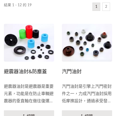
結果 1 - 12 的 19
1
2
避震器油封&防塵蓋
汽門油封
避震器油封是避震器是重要
汽門油封是引擎上汽門密封
元素，功能是在防止車輛避
件之一，力成汽門油封採用
震器的垂直軸在做往復運動
低摩擦設計，通過承受發動
時液或氣體的外洩和外部汙
機排氣口和進氣口的高壓，
染物進入避震器內部，其密
改善排放品質，並提高發動