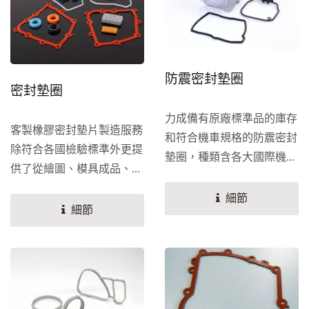
詢，力成標準品和客製品在
適用性和強度都比競品優
異。
防震密封墊圈
密封墊圈
力成備有原廠標準品的庫存
客製橡膠密封墊片製造服務
和符合機車規格的防震密封
除符合各國檢驗標準外更提
墊圈，種類含各大國際機車
供了從繪圖、模具成品、檢
製造商所使用墊圈，更可依
驗到出貨服務，通過ISO...
據客戶需求製造精密的客製
細節
細節
密封墊圈。