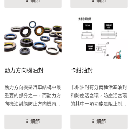
細節
細節
封效能會影響避震器的作用
機的效能，彈簧可確保長時
和使用壽命的長度。而避震
間密封的品質。我們的新型
器是懸吊系統的主要組成之
橡膠材料甚至可以承受市場
一，其作用是減緩彈簧回彈
上最具侵蝕性的油品。是售
的衝擊，和對振動和變形的
後市場最常見的零件。汽門
吸收，並吸收路面的衝擊。
油封一般由外骨架和氟橡膠
共同硫化而成，徑口部裝自
緊彈簧或鋼絲，用於引擎汽
動力方向機油封
卡鉗油封
門導杆的密封，是眾多油封
的一種。 因為汽門油封的
動力方向機是汽車結構中最
卡鉗油封有分兩種活塞油封
工作環境是在高溫高壓下，
重要的部分之一，而動力方
和防塵活塞環，防塵活塞環
所以需要採用耐熱性和耐油
向機油封能防止方向機內液
的其中一項功能是阻止制動
性優良的材料。油封的常用
體的流失，並使其正常運作
液從卡鉗中洩漏。而另一個
材料有：丁腈橡膠，氟橡
和轉向。力成的動力方向機
功能是將活塞拉回，從而釋
細節
細節
膠，矽橡膠，丙烯酸酯橡
油封，可應用在旋轉式和往
放制動器。受壓的製動液迫
膠，聚氨酯，聚四氟乙烯