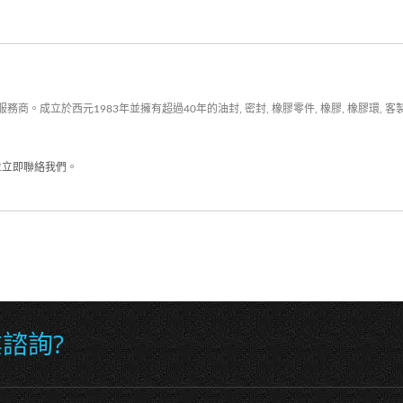
。成立於西元1983年並擁有超過40年的油封, 密封, 橡膠零件, 橡膠, 橡膠環,
並
立即聯絡我們
。
諮詢?