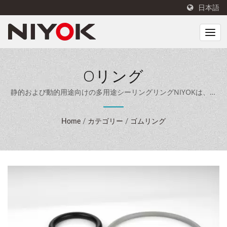
日本語
Oリング
静的および動的用途向けの多用途シーリングリングNIYOKは、専
門的なシーリング技術、40年の製造経験、先進的な生産設備を組
み合わせて、世界中の顧客に包括的なシーリングソリューション
Home
/
カテゴリー
/
ゴムリング
を提供します。