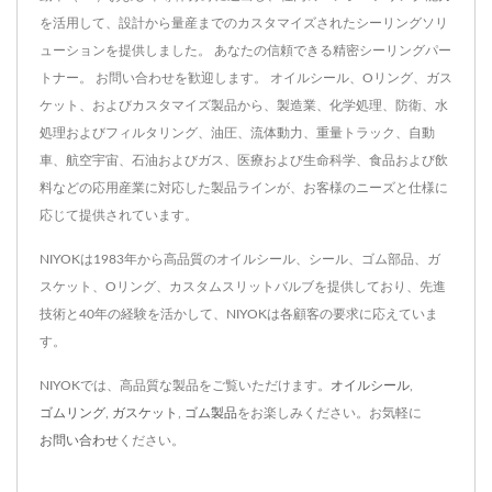
を活用して、設計から量産までのカスタマイズされたシーリングソリ
ューションを提供しました。 あなたの信頼できる精密シーリングパー
トナー。 お問い合わせを歓迎します。 オイルシール、Oリング、ガス
ケット、およびカスタマイズ製品から、製造業、化学処理、防衛、水
処理およびフィルタリング、油圧、流体動力、重量トラック、自動
車、航空宇宙、石油およびガス、医療および生命科学、食品および飲
料などの応用産業に対応した製品ラインが、お客様のニーズと仕様に
応じて提供されています。
NIYOKは1983年から高品質のオイルシール、シール、ゴム部品、ガ
スケット、Oリング、カスタムスリットバルブを提供しており、先進
技術と40年の経験を活かして、NIYOKは各顧客の要求に応えていま
す。
NIYOKでは、高品質な製品をご覧いただけます。
オイルシール
,
ゴムリング
,
ガスケット
,
ゴム製品
をお楽しみください。お気軽に
お問い合わせ
ください。