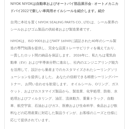
NIYOK NIYOKは自動車およびオートバイ部品展示会 - オートメカニカ
ドバイ2022で新しい車両用オイルシールを紹介します。紹介
台湾に本社を置くNIYOK SEALING PARTS CO., LTD.は、シール業界の
シールおよびゴム製品の供給者および製造業者です。
NIYOKは、ISO 9001およびIATF 16949に認証された40年のシール製
造の専門知識を提供し、完全な品質トレーサビリティを備えており、
一貫したロット間の納品を保証します。 2026年に、私たちは電気自
動車（EV）および半導体分野に進出し、社内のエンジニアリング能力
を活用して、設計から量産までのカスタマイズされたシーリングソリ
ューションを提供しました。 あなたの信頼できる精密シーリングパー
トナー。 お問い合わせを歓迎します。 オイルシール、Oリング、ガス
ケット、およびカスタマイズ製品から、製造業、化学処理、防衛、水
処理およびフィルタリング、油圧、流体動力、重量トラック、自動
車、航空宇宙、石油およびガス、医療および生命科学、食品および飲
料などの応用産業に対応した製品ラインが、お客様のニーズと仕様に
応じて提供されています。