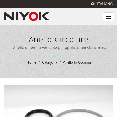
ITALIANO
Anello Circolare
Anello di tenuta versatile per applicazioni statiche e
dinamiche / NIYOK combina ingegneria di sigillatura esperta,
40 anni di esperienza nella produzione e attrezzature di
Home
/
Categoria
/
Anello In Gomma
produzione avanzate per fornire soluzioni di sigillatura
complete ai clienti in tutto il mondo.