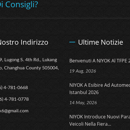
 Consigli?
 Nostro Indirizzo
Ultime Notizie
9, Lugong S. 4th Rd., Lukang
Benvenuti A NIYOK Al TFPE 
p, Changhua County 505004,
19 Aug, 2026
NIYOK A Esibire Ad Autome
6) 4-781-0668
Istanbul 2026
6) 4-781-0778
14 May, 2026
k6@gmail.com
NIYOK Introduce Nuovi Para
Veicoli Nella Fiera...