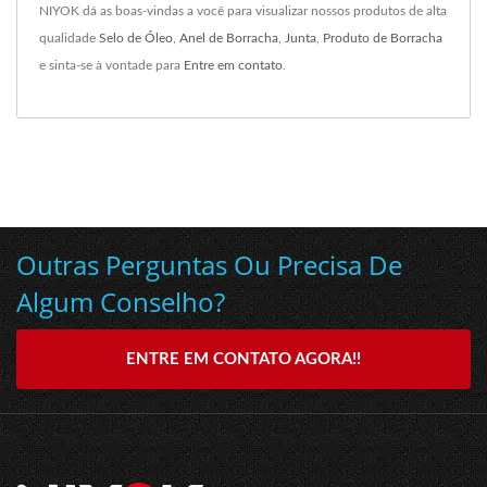
NIYOK dá as boas-vindas a você para visualizar nossos produtos de alta
qualidade
Selo de Óleo
,
Anel de Borracha
,
Junta
,
Produto de Borracha
e sinta-se à vontade para
Entre em contato
.
Outras Perguntas Ou Precisa De
Algum Conselho?
ENTRE EM CONTATO AGORA!!