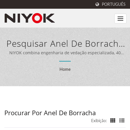
PORTUGUÊS
Pesquisar Anel De Borracha
| Fabricante De Produtos De
NIYOK combina engenharia de vedação especializada, 40
anos de experiência em fabricação e equipamentos de
Vedação E Borracha | NIYOK
produção avançados para oferecer soluções de vedação
Home
abrangentes para clientes em todo o mundo.
SEALING PARTS CO., LTD.
Procurar Por Anel De Borracha
Exibição: